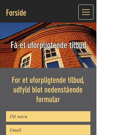
Forside
Få et uforpligtende tilbud
For et uforpligtende tilbud,
udfyld blot nedenstående
formular