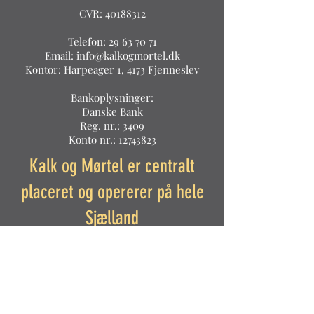
CVR:
40188312
Telefon:
29 63 70 71
Email:
info@kalkogmortel.dk
Kontor: Harpeager 1, 4173 Fjenneslev
Bankoplysninger:
Danske Bank
Reg. nr.: 3409
Konto nr.:
12743823
Kalk og Mørtel er centralt
placeret og opererer på hele
Sjælland