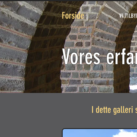
Forside
VI TILB
Vores erfa
I dette galler