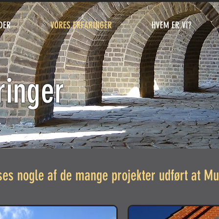
YDER
VORES ERFARINGER
HVEM ER VI?
ringer
i ses nogle af de mange projekter udført at M